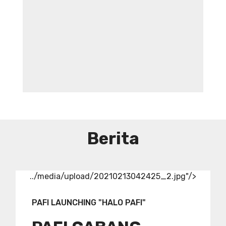
DIBUTUHKAN SEGERA TENAGA TEKNIS
KEFARMASIAN DI RUMAH SAKIT IBU
DAN ANAK ADINA WONOSOBO
SYARAT DAN KETENTUAN LIHAT
BROSUR
Berita
../media/upload/20210213042425_2.jpg"/>
PAFI LAUNCHING "HALO PAFI"