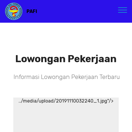
PAFI
Lowongan Pekerjaan
Informasi Lowongan Pekerjaan Terbaru
../media/upload/20191110032240_1.jpg"/>
TENAGA TEKNIS
KEFARMASIAN DI RSIA ADINA
WONOSOBO